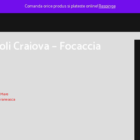
Comanda orice produs si plateste online!
Respinge
oli Craiova – Focaccia
i Mare
Taraneasca