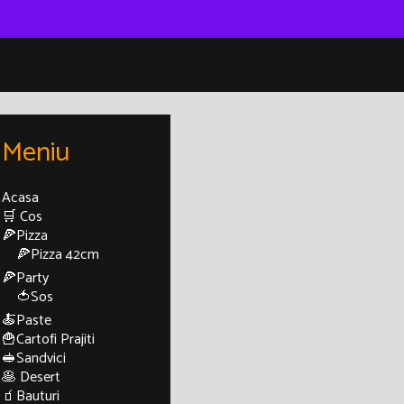
Meniu
Acasa
🛒 Cos
🍕Pizza
🍕Pizza 42cm
🍕Party
🍅Sos
🍝Paste
🍟Cartofi Prajiti
🥪Sandvici
🥞 Desert
🧃Bauturi