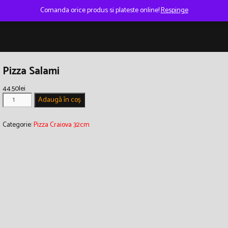
Comanda orice produs si plateste online!
Respinge
Pizza Salami
44.50
lei
Cantitate
Adaugă în coș
Pizza
Salami
Categorie:
Pizza Craiova 32cm