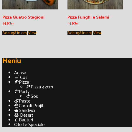
Pizza Quatro Stagioni
Pizza Funghi e Salami
44.50
lei
44.50
lei
Adaugă în coș
View
Adaugă în coș
View
Meniu
Acasa
🛒 Cos
🍕Pizza
🍕Pizza 42cm
🍕Party
🍅Sos
🍝Paste
🍟Cartofi Prajiti
🥪Sandvici
🥞 Desert
🧃Bauturi
Oferte Speciale