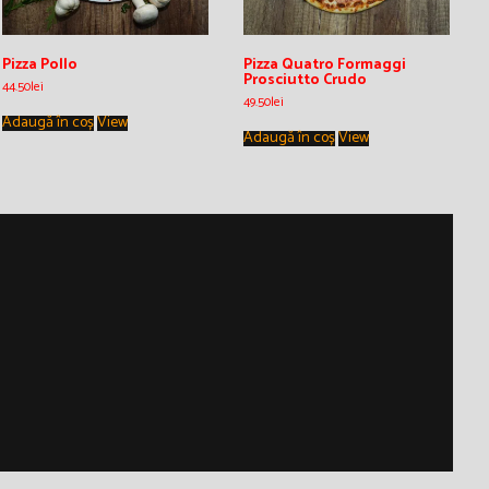
Pizza Pollo
Pizza Quatro Formaggi
Prosciutto Crudo
44.50
lei
49.50
lei
Adaugă în coș
View
Adaugă în coș
View