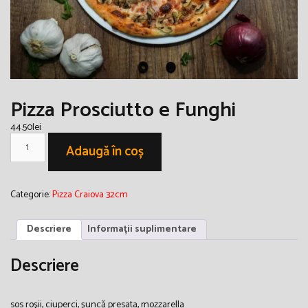
Pizza Prosciutto e Funghi
44.50
lei
Cantitate
Pizza
Adaugă în coș
Prosciutto
e
Funghi
Categorie:
Pizza Craiova 32cm
Descriere
Informații suplimentare
Descriere
sos roşii, ciuperci, şuncă presata, mozzarella