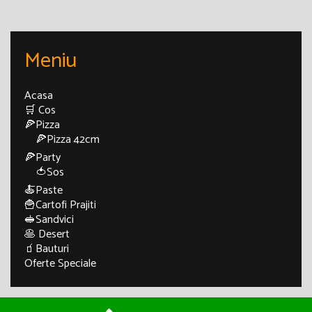
Meniu
Acasa
🛒 Cos
🍕Pizza
🍕Pizza 42cm
🍕Party
🍅Sos
🍝Paste
🍟Cartofi Prajiti
🥪Sandvici
🥞 Desert
🧃Bauturi
Oferte Speciale
© 2026 Pizza Craiova - Pizza di Napoli
• Powered by