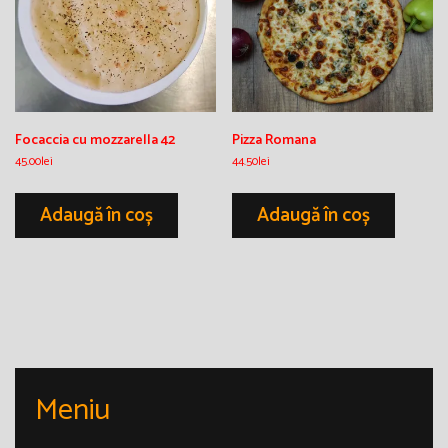
Focaccia cu mozzarella 42
Pizza Romana
45.00
lei
44.50
lei
Adaugă în coș
Adaugă în coș
Meniu