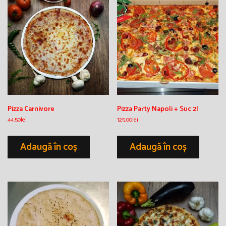
Pizza Carnivore
Pizza Party Napoli + Suc 2l
44.50
lei
125.00
lei
Adaugă în coș
Adaugă în coș