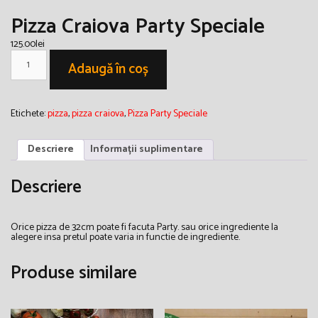
Pizza Craiova Party Speciale
125.00
lei
Cantitate
Pizza
Adaugă în coș
Craiova
Party
Speciale
Etichete:
pizza
,
pizza craiova
,
Pizza Party Speciale
Descriere
Informații suplimentare
Descriere
Orice pizza de 32cm poate fi facuta Party. sau orice ingrediente la
alegere insa pretul poate varia in functie de ingrediente.
Produse similare