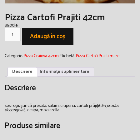
Pizza Cartofi Prajiti 42cm
85.00
lei
Cantitate
Pizza
Adaugă în coș
Cartofi
Prajiti
42cm
Categorie:
Pizza Craiova 42cm
Etichetă:
Pizza Cartofi Prajiti mare
Descriere
Informații suplimentare
Descriere
sos roşii, şuncă presata, salam, ciuperci, cartofi prăjiţi(
din produs
decongelat
), ceapa, mozzarella
Produse similare