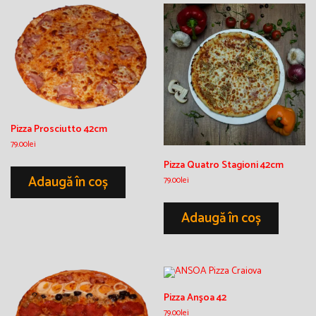
Pizza Prosciutto 42cm
79.00
lei
Pizza Quatro Stagioni 42cm
Adaugă în coș
79.00
lei
Adaugă în coș
Pizza Anşoa 42
79.00
lei