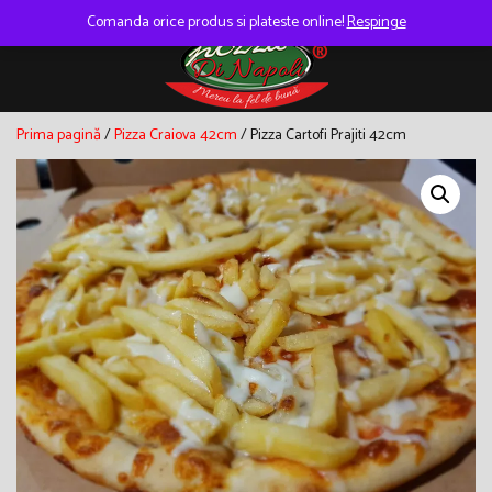
Skip
to
Comanda orice produs si plateste online!
Respinge
content
Prima pagină
/
Pizza Craiova 42cm
/ Pizza Cartofi Prajiti 42cm