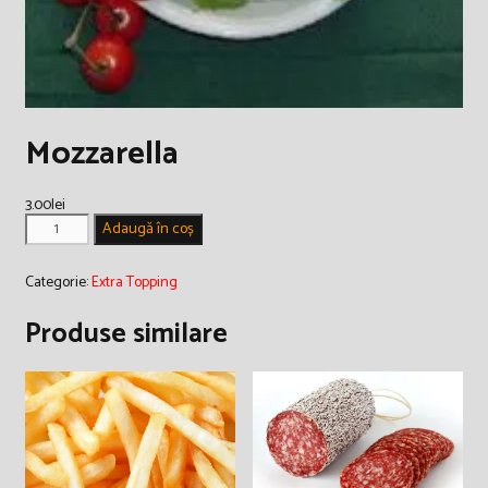
Mozzarella
3.00
lei
Cantitate
Adaugă în coș
Mozzarella
Categorie:
Extra Topping
Produse similare