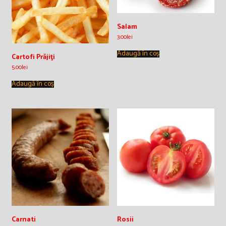
Salam
3.00
lei
Adaugă în coș
Cartofi Prăjiţi
5.00
lei
Adaugă în coș
Carnati
Rosii