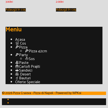
3.00
lei
2.00
lei
Adaugă în coș
Adaugă în coș
Meniu
Acasa
🛒 Cos
🍕Pizza
🍕Pizza 42cm
🍕Party
🍅Sos
🍝Paste
🍟Cartofi Prajiti
🥪Sandvici
🥞 Desert
🧃Bauturi
Oferte Speciale
© 2026 Pizza Craiova - Pizza di Napoli
• Powered by
WPKoi