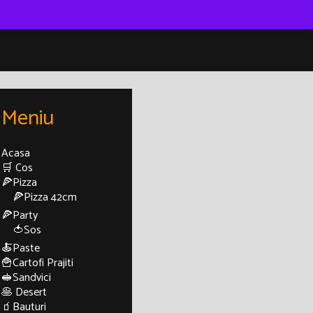
Meniu
Acasa
🛒 Cos
🍕Pizza
🍕Pizza 42cm
🍕Party
🍅Sos
🍝Paste
🍟Cartofi Prajiti
🥪Sandvici
🥞 Desert
🧃Bauturi