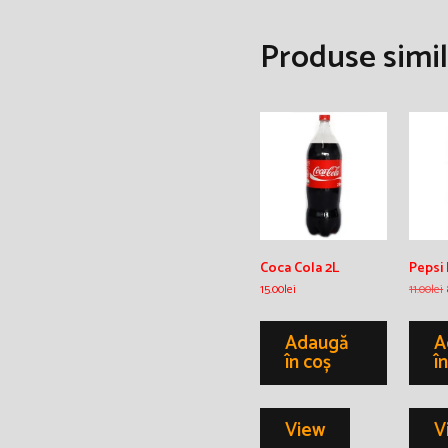
Produse simil
Coca Cola 2L
Pepsi
15.00
lei
11.00
lei
Adaugă
A
în coș
î
View
V