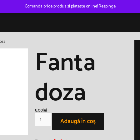
Comanda orice produs si plateste online!
Respinge
oza
Fanta
doza
8.00
lei
Cantitate
Fanta
Adaugă în coș
doza