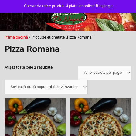
Skip
to
Comanda orice produs si plateste online!
Respinge
content
Prima pagină
/ Produse etichetate „Pizza Romana”
Pizza Romana
Sortat
Afișez toate cele 2 rezultate
după
popularitate