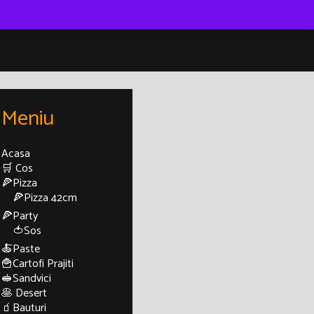
Meniu
Acasa
🛒 Cos
🍕Pizza
🍕Pizza 42cm
🍕Party
🍅Sos
🍝Paste
🍟Cartofi Prajiti
🥪Sandvici
🥞 Desert
🧃Bauturi