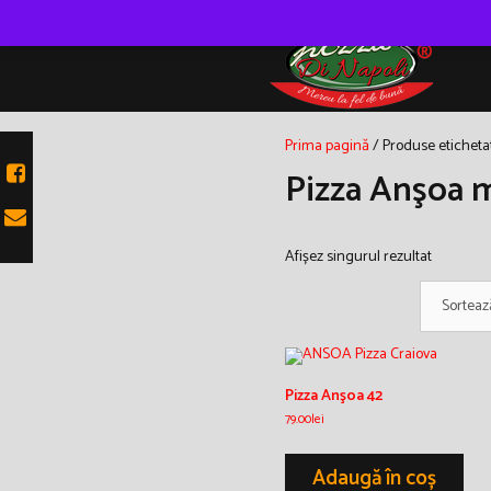
Skip
to
content
Prima pagină
/ Produse eticheta
Pizza Anşoa 
Afișez singurul rezultat
Pizza Anşoa 42
79.00
lei
Adaugă în coș