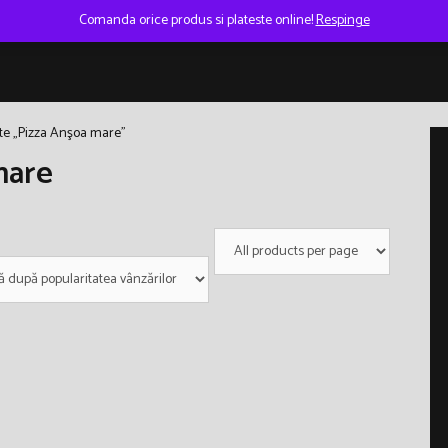
Comanda orice produs si plateste online!
Respinge
te „Pizza Anşoa mare”
mare