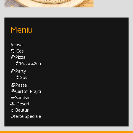
Meniu
Acasa
🛒 Cos
🍕Pizza
🍕Pizza 42cm
🍕Party
🍅Sos
🍝Paste
🍟Cartofi Prajiti
🥪Sandvici
🥞 Desert
🧃Bauturi
Oferte Speciale