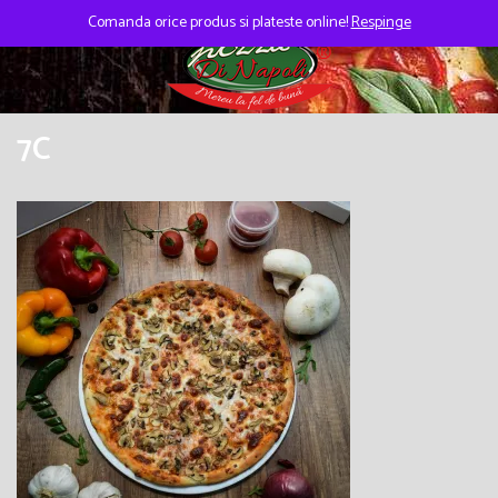
Skip
to
Comanda orice produs si plateste online!
Respinge
content
7C