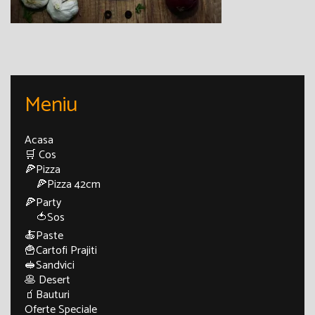
Meniu
Acasa
🛒 Cos
🍕Pizza
🍕Pizza 42cm
🍕Party
🍅Sos
🍝Paste
🍟Cartofi Prajiti
🥪Sandvici
🥞 Desert
🧃Bauturi
Oferte Speciale