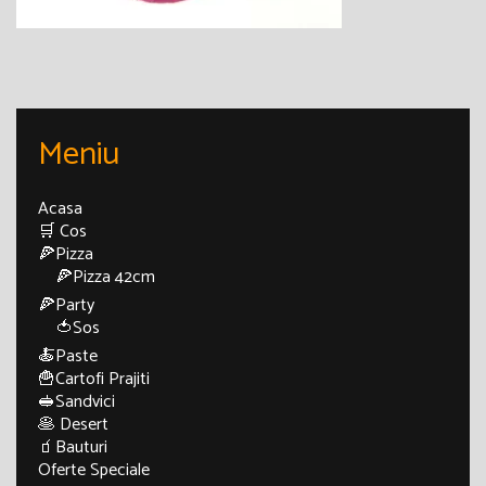
Meniu
Acasa
🛒 Cos
🍕Pizza
🍕Pizza 42cm
🍕Party
🍅Sos
🍝Paste
🍟Cartofi Prajiti
🥪Sandvici
🥞 Desert
🧃Bauturi
Oferte Speciale