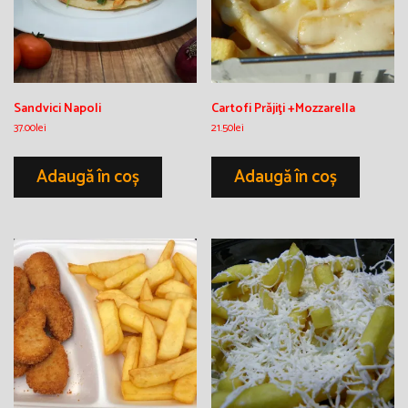
Sandvici Napoli
Cartofi Prăjiţi +Mozzarella
37.00
lei
21.50
lei
Adaugă în coș
Adaugă în coș