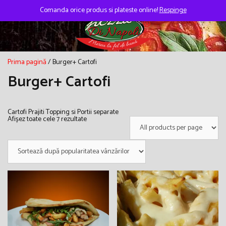
Skip
to
Comanda orice produs si plateste online!
Respinge
content
Prima pagină
/ Burger+ Cartofi
Burger+ Cartofi
Cartofi Prajiti Topping si Portii separate
Sortat
Afișez toate cele 7 rezultate
după
popularitate