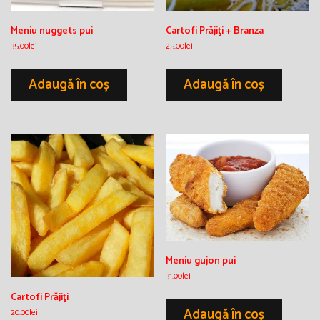
Meniu nuggets pui
Cartofi Prăjiţi + Branza
35.00
lei
25.00
lei
Adaugă în coș
Adaugă în coș
Meniu gujon pui
31.00
lei
Cartofi Prăjiţi
Adaugă în coș
20.00
lei